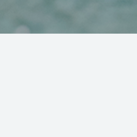
Chien d’eau portugais pure race
Notre belle histoire avec le chien d’eau portugais a commencé
29 ans
il y a
, avec l’arrivée de la belle Inga, notre première
chienne venant directement du Portugal. Inga nous a offert
quatre merveilleuses portées dont fut issu notre deuxième chien,
un magnifique mâle nommé Convolo. L’incroyable Issa (née à
Sétubal au Portugal) a rejoint notre meute et obtenu son titre de
championnat en conformation. Elle nous a donné quatre
portées. De ces portées, notre club des champions en
conformation s’est bonifié avec Nata (2017) et Pico (2020).